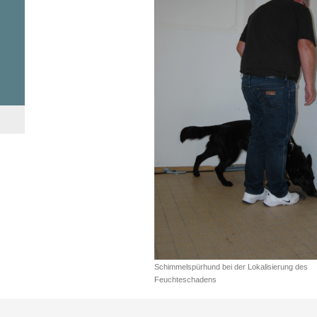
Schimmelspürhund bei der Lokalisierung des
Feuchteschadens