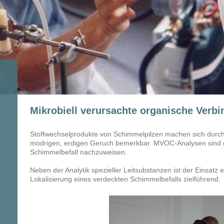
Mikrobiell verursachte organische Ver
Stoffwechselprodukte von Schimmelpilzen machen sich dur
modrigen, erdigen Geruch bemerkbar. MVOC-Analysen sind g
Schimmelbefall nachzuweisen.
Neben der Analytik spezieller Leitsubstanzen ist der Einsat
Lokalisierung eines verdeckten Schimmelbefalls zielführend.