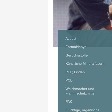
Asbest
Formaldehyd
Geruchsstoffe
Künstliche Mineralfasern
PCP, Lindan
PCB
Weichmacher und
Flammschutzmittel
PAK
Flüchtige, organische